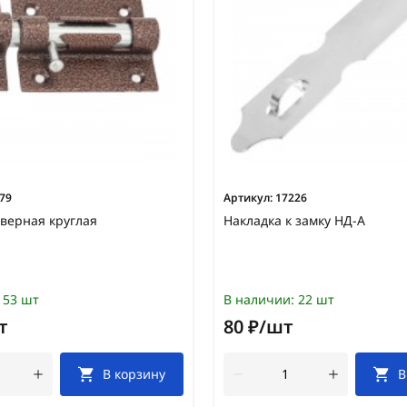
79
Артикул:
17226
верная круглая
Накладка к замку НД-А
53 шт
В наличии:
22 шт
т
80 ₽/шт
В корзину
В