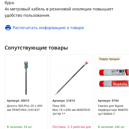
бура.
4х метровый кабель в резиновой изоляции повышает
удобство пользования.
Распечатать информацию о товаре
Сопутствующие товары
Лидер продаж
Артикул:
30015
Артикул:
21814
Артикул:
9744
Долото SDS-Plus 20 х 400
Пика SDS-
Смазка для буров
мм ПРАКТИКА /243-837
Max 18 х 600 мм MAKITA/D-
перфоратора MAKITA 
34198 **
гр/196804-7
В наличии:
24 шт
Поставка:
2–3 рабочих дня
В наличии:
246 шт