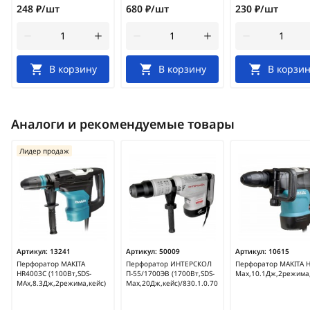
248 ₽/шт
680 ₽/шт
230 ₽/шт
В корзину
В корзину
В корзин
Аналоги и рекомендуемые товары
Лидер продаж
Артикул:
13241
Артикул:
50009
Артикул:
10615
Перфоратор MAKITA
Перфоратор ИНТЕРСКОЛ
Перфоратор MAKITA H
HR4003C (1100Вт,SDS-
П-55/1700ЭВ (1700Вт,SDS-
Max,10.1Дж,2режима,
MAx,8.3Дж,2режима,кейс)
Max,20Дж,кейс)/830.1.0.70