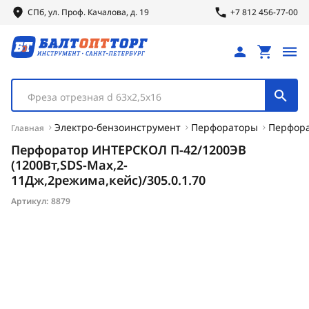
СПб, ул.
Проф.
Качалова, д. 19
+7 812 456-77-00
Фреза отрезная d 63х2,5х16
Электро-бензоинструмент
Перфораторы
Перфора
Главная
Перфоратор ИНТЕРСКОЛ П-42/1200ЭВ
(1200Вт,SDS-Max,2-
11Дж,2режима,кейс)/305.0.1.70
Артикул:
8879