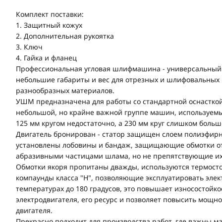
Комплект поставки:
1. Защитный кожух
2. Дополнительная рукоятка
3. Ключ
4. Гайка и фланец
Профессиональная угловая шлифмашина - универсальный
небольшие габариты и вес для отрезных и шлифовальных 
разнообразных материалов.
УШМ предназначена для работы со стандартной оснасткой 
небольшой, но крайне важной группе машин, используемых
125 мм кругом недостаточно, а 230 мм круг слишком больш
Двигатель бронирован - статор защищен слоем полиэфирн
установлены лобовины и бандаж, защищающие обмотки от
абразивными частицами шлама, но не препятствующие и
Обмотки якоря пропитаны дважды, используются термост
компаунды класса "H", позволяющие эксплуатировать элек
температурах до 180 градусов, это повышает износостойк
электродвигателя, его ресурс и позволяет повысить мощно
двигателя.
Прекрасно подходит для производства работ, где важны м