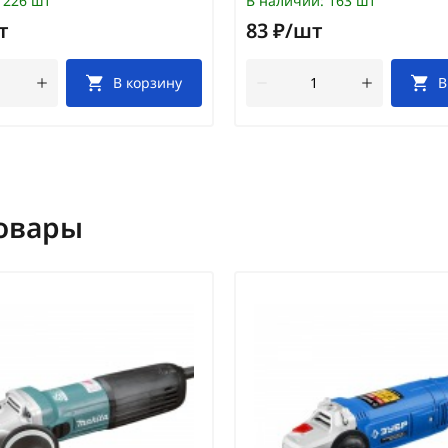
226 шт
В наличии:
163 шт
т
83 ₽/шт
В корзину
В
овары