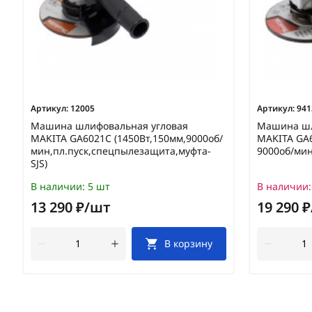
Артикул:
12005
Артикул:
941
Машина шлифовальная угловая
Машина шл
MAKITA GA6021C (1450Вт,150мм,9000об/
MAKITA GA6
мин,пл.пуск,спецпылезащита,муфта-
9000об/мин
SJS)
В наличии:
5 шт
В наличии:
13 290 ₽/шт
19 290 
В корзину