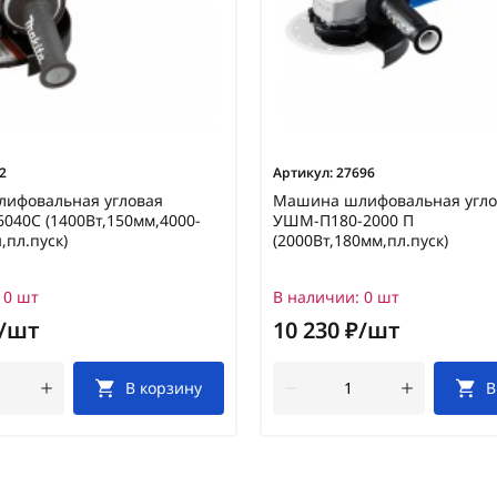
2
Артикул:
27696
ифовальная угловая
Машина шлифовальная угло
040C (1400Вт,150мм,4000-
УШМ-П180-2000 П
,пл.пуск)
(2000Вт,180мм,пл.пуск)
0 шт
В наличии:
0 шт
₽/шт
10 230 ₽/шт
В корзину
В