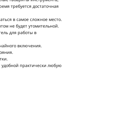
время требуется достаточная
ться в самое сложное место.
нтом не будет утомительной.
ль для работы в
чайного включения.
ояния.
тки.
т удобной практически любую