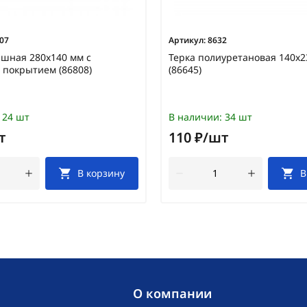
07
Артикул:
8632
шная 280х140 мм с
Терка полиуретановая 140х
покрытием (86808)
(86645)
24 шт
В наличии:
34 шт
т
110 ₽/шт
В корзину
В
O компании