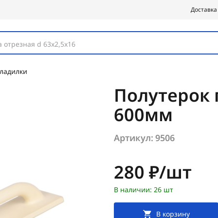
Доставка
 отрезная d 63х2,5х16
гладилки
Полутерок 
600мм
Артикул:
9506
Цена:
280 ₽/шт
В наличии: 26 шт
В корзину