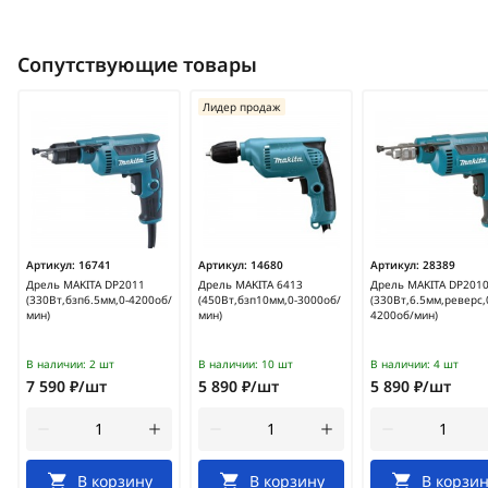
Сопутствующие товары
Лидер продаж
Артикул:
16741
Артикул:
14680
Артикул:
28389
Дрель MAKITA DP2011
Дрель MAKITA 6413
Дрель MAKITA DP201
(330Вт,бзп6.5мм,0-4200об/
(450Вт,бзп10мм,0-3000об/
(330Вт,6.5мм,реверс,
мин)
мин)
4200об/мин)
В наличии:
2 шт
В наличии:
10 шт
В наличии:
4 шт
7 590 ₽/шт
5 890 ₽/шт
5 890 ₽/шт
В корзину
В корзину
В корзин