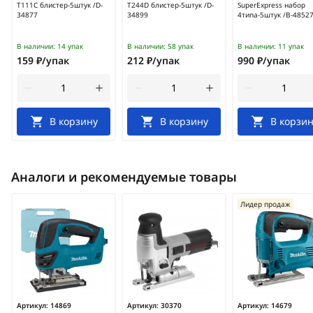
T111C блистер-5штук /D-
T244D блистер-5штук /D-
SuperExpress набор
34877
34899
4типа-5штук /B-4852
В наличии:
14 упак
В наличии:
58 упак
В наличии:
11 упак
159 ₽/упак
212 ₽/упак
990 ₽/упак
В корзину
В корзину
В корзин
Аналоги и рекомендуемые товары
Лидер продаж
Артикул:
14869
Артикул:
30370
Артикул:
14679