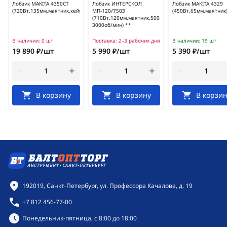
Лобзик MAKITA 4350CT
Лобзик ИНТЕРСКОЛ
Лобзик MAKITA 4329
(720Вт,135мм,маятник,кейс)
МП-120/750Э
(450Вт,65мм,маятник
(710Вт,120мм,маятник,500-
3000об/мин) **
В наличии:
0 шт
Поставка:
2–3 рабочих дня
В наличии:
19 шт
19 890 ₽/шт
5 990 ₽/шт
5 390 ₽/шт
В корзину
В корзину
В корзин
Контактная информация
192019, Санкт-Петербург, ул. Профессора Качалова, д. 19
+7 812 456-77-00
Режим работы:
Понедельник-пятница, с 8:00 до 18:00