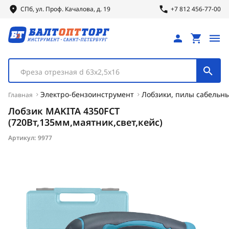
СПб, ул.
Проф.
Качалова, д. 19
+7 812 456-77-00
Фреза отрезная d 63х2,5х16
Электро-бензоинструмент
Лобзики, пилы сабельн
Главная
Лобзик MAKITA 4350FCT
(720Вт,135мм,маятник,свет,кейс)
Артикул:
9977