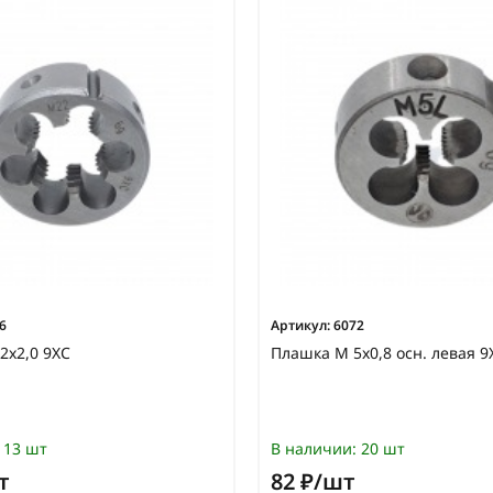
6
Артикул:
6072
2х2,0 9ХС
Плашка М 5х0,8 осн. левая 9
13 шт
В наличии:
20 шт
т
82 ₽/шт