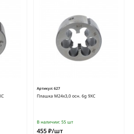
Артикул:
627
ХС
Плашка М24х3,0 осн. 6g 9ХС
В наличии:
55 шт
455 ₽/шт