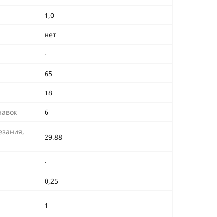
1,0
нет
-
65
18
навок
6
езания,
29,88
-
0,25
1