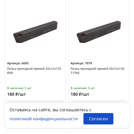
Артикул:
6695
Артикул:
7079
Резец проходной прямой 20х12х120
Резец проходной прямой 20х12х120
ВК8
Т15К6
В наличии:
5 шт
В наличии:
5 шт
180 ₽/шт
180 ₽/шт
Оставаясь на сайте, вы соглашаетесь с
политикой конфиденциальности
Согласен
В корзину
В корзину