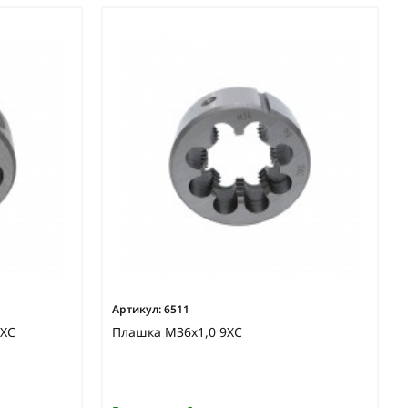
Артикул:
6511
9ХС
Плашка М36х1,0 9ХС