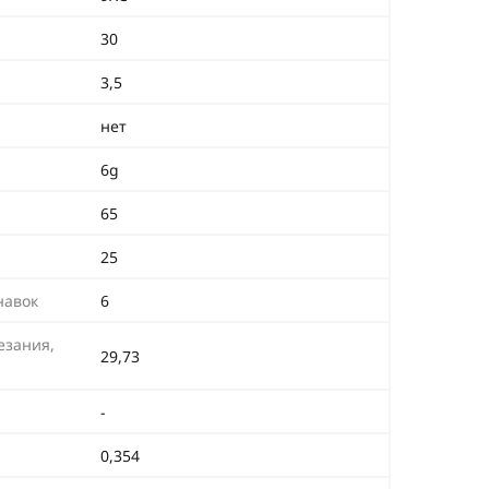
30
3,5
нет
6g
65
25
навок
6
езания,
29,73
-
0,354