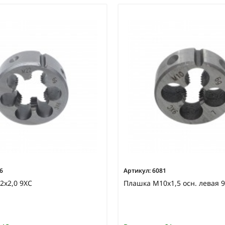
6
Артикул:
6081
2х2,0 9ХС
Плашка М10х1,5 осн. левая 