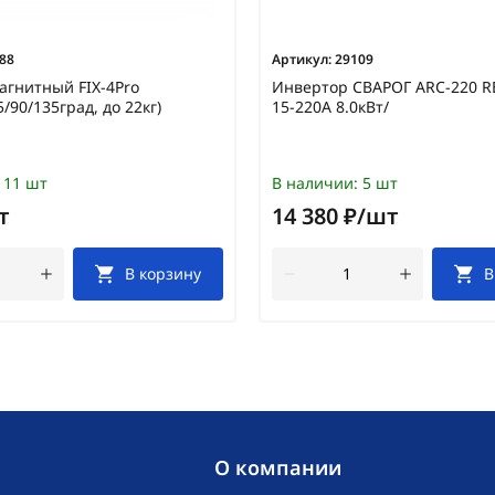
88
Артикул:
29109
агнитный FIX-4Pro
Инвертор СВАРОГ ARC-220 R
5/90/135град, до 22кг)
15-220А 8.0кВт/
11 шт
В наличии:
5 шт
т
14 380 ₽/шт
В корзину
В
O компании