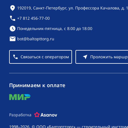
Контактная информация
192019, Санкт-Петербург, ул. Профессора Качалова, д. 
+7 812 456-77-00
Режим работы:
Понедельник-пятница, с 8:00 до 18:00
bot@baltopttorg.ru
Связаться с оператором
Проложить маршр
Принимаем к оплате
mir
Разработка
1998–2026, © ООО «Балтоптторг» — строительный инструм