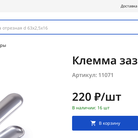
Доставка
 отрезная d 63х2,5х16
оры
Клемма за
Артикул:
11071
Цена:
220 ₽/шт
В наличии: 16 шт
В корзину