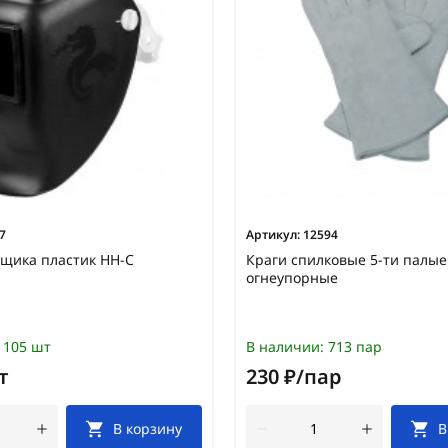
7
Артикул:
12594
щика пластик НН-С
Краги спилковые 5-ти палые
огнеупорные
105 шт
В наличии:
713 пар
т
230 ₽/пар
В корзину
В