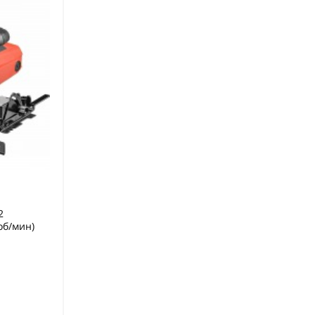
2
об/мин)