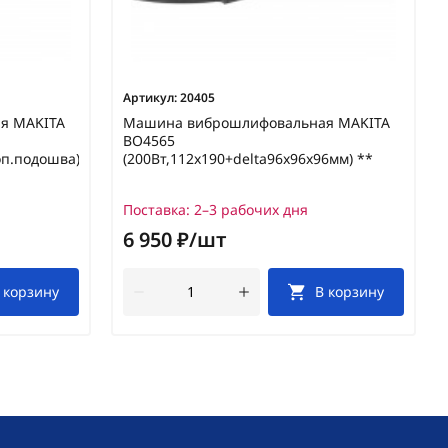
Артикул:
20405
я MAKITA
Машина виброшлифовальная MAKITA
BO4565
оп.подошва)
(200Вт,112х190+delta96х96х96мм) **
Поставка:
2–3 рабочих дня
6 950 ₽/шт
 корзину
В корзину