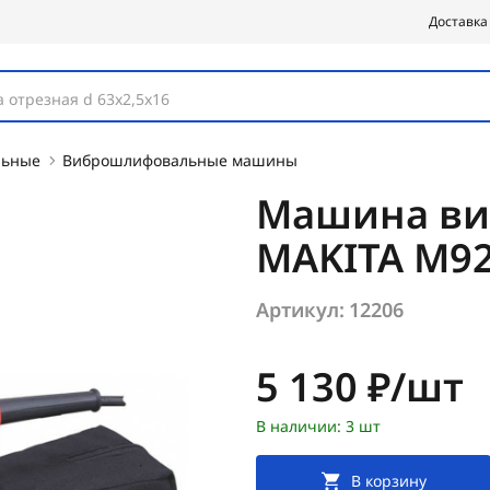
Доставка
 отрезная d 63х2,5х16
льные
Виброшлифовальные машины
Машина ви
MAKITA M92
Артикул:
12206
Цена:
5 130 ₽/шт
В наличии: 3 шт
В корзину