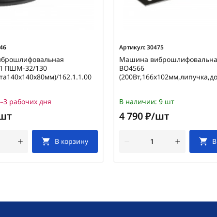
46
Артикул:
30475
иброшлифовальная
Машина виброшлифовальна
Л ПШМ-32/130
BO4566
ьта140х140х80мм)/162.1.1.00
(200Вт,166х102мм,липучка,д
–3 рабочих дня
В наличии:
9 шт
/шт
4 790 ₽/шт
В корзину
В