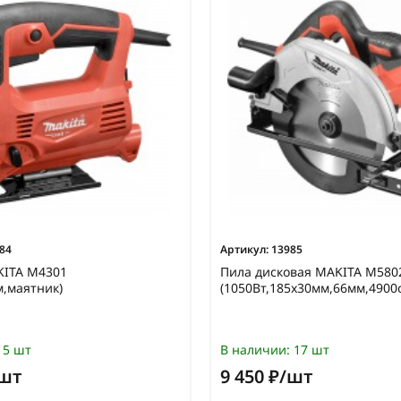
84
Артикул:
13985
KITA M4301
Пила дисковая MAKITA M580
м,маятник)
(1050Вт,185х30мм,66мм,4900
5 шт
В наличии:
17 шт
/шт
9 450 ₽/шт