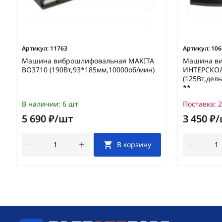
Артикул:
11763
Артикул:
106
Машина виброшлифовальная MAKITA
Машина в
BO3710 (190Вт,93*185мм,10000об/мин)
ИНТЕРСКО
(125Вт,дел
**
В наличии:
6 шт
Поставка:
2
5 690 ₽/шт
3 450 ₽
В корзину