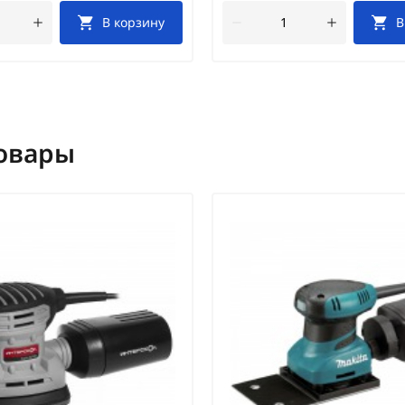
В корзину
В
овары