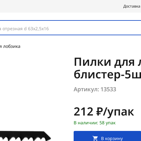
Доставка
 отрезная d 63х2,5х16
я лобзика
Пилки для 
блистер-5ш
Артикул:
13533
Цена:
212 ₽/упак
В наличии: 58 упак
В корзину