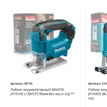
Артикул:
48730
Артикул:
216
Лобзик аккумуляторный MAKITA
Лобзик ак
JV101DZ (12В/CXT,90мм,без акк.и з/у) **
JV103DZ (B
з/у)