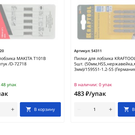
20
Артикул:
54311
лобзика MAKITA T101B
Пилки для лобзика KRAFTOO
тук /D-72718
5шт. (50мм,HSS,нержавейка,
3мм)/159551-1.2-S5 (Германи
48 упак
В наличии:
0 упак
пак
483 ₽/упак
В корзину
В