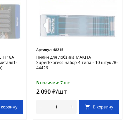
Артикул:
48215
L Т118A
Пилки для лобзика MAKITA
металл1-
SuperExpress набор 4 типа - 10 штук /B-
я)
44426
В наличии:
7 шт
2 090 ₽/шт
 корзину
В корзину