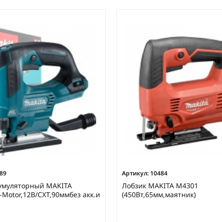
89
Артикул:
10484
кумуляторный MAKITA
Лобзик MAKITA M4301
L-Motor,12В/CXT,90ммбез акк.и
(450Вт,65мм,маятник)