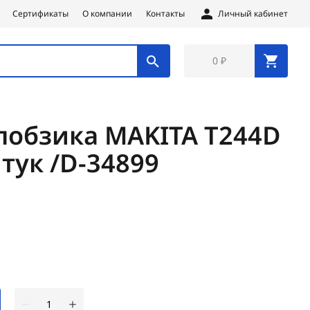
Сертификаты
О компании
Контакты
Личный кабинет
0 ₽
лобзика MAKITA T244D
тук /D-34899