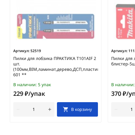
Артикул:
52519
Артикул:
111
Пилки для лобзика ПРАКТИКА T101AIF 2
Пилки для 
шт.
блистер-5ш
(100мм,BIM,ламинат,дерево,ДСП,пластик)/034-
601 **
В наличии:
5 упак
В наличии:
229 ₽/упак
370 ₽/у
В корзину