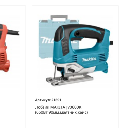
Артикул:
21691
Лобзик MAKITA JV0600K
(650Вт,90мм,маятник,кейс)