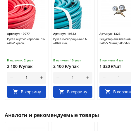
Артикул:
19977
Артикул:
19832
Артикул:
1323
Рукав ацетил./пропан. d 6
Рукав кислородный d 6
Редуктор ацетилено
/40м/ красн.
/40м/ син.
БАО-5 Мини(БАО-5М)
В наличии:
2 упак
В наличии:
10 упак
В наличии:
4 шт
2 100 ₽/упак
2 100 ₽/упак
1 320 ₽/шт
В корзину
В корзину
В корзин
Аналоги и рекомендуемые товары