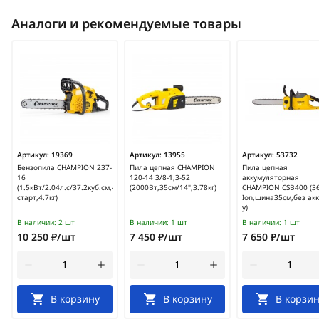
Аналоги и рекомендуемые товары
Артикул:
19369
Артикул:
13955
Артикул:
53732
Бензопила CHAMPION 237-
Пила цепная CHAMPION
Пила цепная
16
120-14 3/8-1,3-52
аккумуляторная
(1.5кВт/2.04л.с/37.2куб.см,40см/16",легкий
(2000Вт,35см/14",3.78кг)
CHAMPION CSB400 (36
старт,4.7кг)
Ion,шина35см,без акк
у)
В наличии:
2 шт
В наличии:
1 шт
В наличии:
1 шт
10 250 ₽/шт
7 450 ₽/шт
7 650 ₽/шт
В корзину
В корзину
В корзин