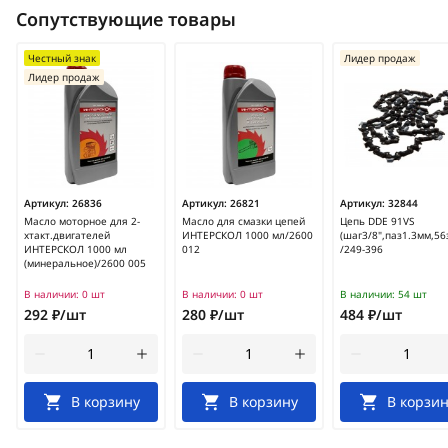
Сопутствующие товары
Честный знак
Лидер продаж
Лидер продаж
Артикул:
26836
Артикул:
26821
Артикул:
32844
Масло моторное для 2-
Масло для смазки цепей
Цепь DDE 91VS
хтакт.двигателей
ИНТЕРСКОЛ 1000 мл/2600
(шаг3/8",паз1.3мм,56
ИНТЕРСКОЛ 1000 мл
012
/249-396
(минеральное)/2600 005
В наличии:
0 шт
В наличии:
0 шт
В наличии:
54 шт
292 ₽/шт
280 ₽/шт
484 ₽/шт
В корзину
В корзину
В корзин