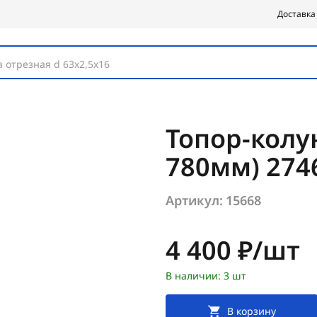
Доставка
 отрезная d 63х2,5х16
Топор-колун 
780мм) 274
Артикул:
15668
Цена:
4 400 ₽/шт
В наличии: 3 шт
В корзину