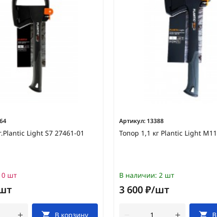
64
Артикул:
13388
г.Plantic Light S7 27461-01
Топор 1,1 кг Plantic Light М1
0 шт
В наличии:
2 шт
/шт
3 600 ₽/шт
В корзину
В