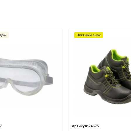
одаж
Честный знак
7
Артикул:
24675