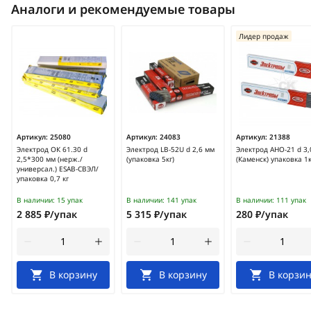
Аналоги и рекомендуемые товары
Лидер продаж
Артикул:
25080
Артикул:
24083
Артикул:
21388
Электрод ОК 61.30 d
Электрод LB-52U d 2,6 мм
Электрод АНО-21 d 3,
2,5*300 мм (нерж./
(упаковка 5кг)
(Каменск) упаковка 1к
универсал.) ESAB-СВЭЛ/
упаковка 0,7 кг
В наличии:
15 упак
В наличии:
141 упак
В наличии:
111 упак
2 885 ₽/упак
5 315 ₽/упак
280 ₽/упак
В корзину
В корзину
В корзин