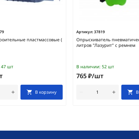
79
Артикул:
37819
роительные пластмассовые (
Опрыскиватель пневматиче
литров "Лазурит" с ремнем
47 шт
В наличии:
52 шт
т
765 ₽/шт
В корзину
В