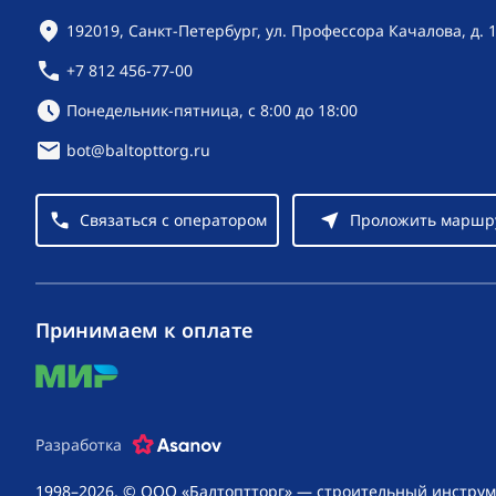
Контактная информация
192019, Санкт-Петербург, ул. Профессора Качалова, д. 
+7 812 456-77-00
Режим работы:
Понедельник-пятница, с 8:00 до 18:00
bot@baltopttorg.ru
Связаться с оператором
Проложить маршр
Принимаем к оплате
mir
Разработка
1998–2026, © ООО «Балтоптторг» — строительный инструм