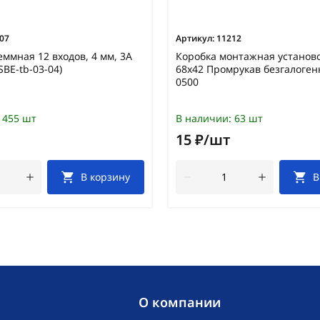
07
Артикул:
11212
еммная 12 входов, 4 мм, 3А
Коробка монтажная установ
SBE-tb-03-04)
68х42 Промрукав безгалоген
0500
455 шт
В наличии:
63 шт
15 ₽/шт
В корзину
В
O компании