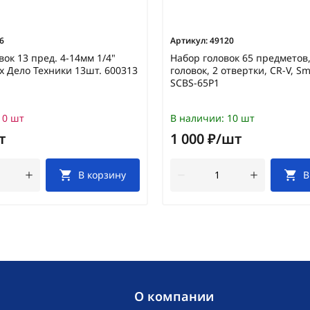
6
Артикул:
49120
вок 13 пред. 4-14мм 1/4"
Набор головок 65 предметов,
 Дело Техники 13шт. 600313
головок, 2 отвертки, CR-V, S
SCBS-65P1
0 шт
В наличии:
10 шт
т
1 000 ₽/шт
В корзину
В
O компании