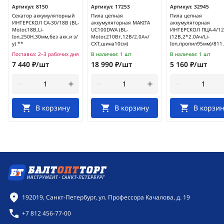
Артикул:
8150
Артикул:
17253
Артикул:
32945
Секатор аккумуляторный
Пила цепная
Пила цепная
ИНТЕРСКОЛ СА-30/18В (BL-
аккумуляторная MAKITA
аккумуляторная
Motor,18В,Li-
UC100DWA (BL-
ИНТЕРСКОЛ ПЦА-4/12
Ion,250Н,30мм,без акк.и з/
Motor,210Вт,12В/2.0Ач/
(12В,2*2.0Ач/Li-
у) **
СXT,шина10см)
Ion,пропил95мм)/811.
Поставка:
2–3 рабочих дня
В наличии:
1 шт
В наличии:
1 шт
7 440 ₽/шт
18 990 ₽/шт
5 160 ₽/шт
В корзину
В корзину
В корзин
Контактная информация
192019, Санкт-Петербург, ул. Профессора Качалова, д. 19
+7 812 456-77-00