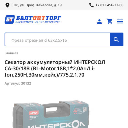
СПб, ул.
Проф.
Качалова, д. 19
+7 812 456-77-00
Фреза отрезная d 63х2,5х16
Главная
Секатор аккумуляторный ИНТЕРСКОЛ
СА-30/18В (BL-Motor,18В,1*2.0Ач/Li-
Ion,250Н,30мм,кейс)/775.2.1.70
Артикул:
30132