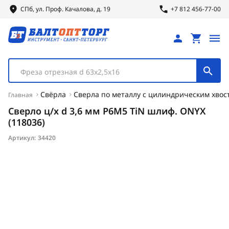
СПб, ул.
Проф.
Качалова, д. 19
+7 812 456-77-00
Фреза отрезная d 63х2,5х16
Свёрла
Сверла по металлу с цилиндрическим хвос
Главная
Сверло ц/х d 3,6 мм Р6М5 TiN шлиф. ONYX
(118036)
Артикул:
34420