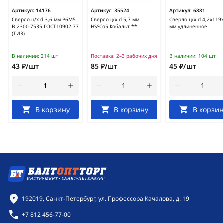
Артикул:
14176
Артикул:
35524
Артикул:
6881
Сверло ц/х d 3,6 мм Р6М5
Сверло ц/х d 5,7 мм
Сверло ц/х d 4,2х119
В 2300-7535 ГОСТ10902-77
HSSCo5 Кобальт **
мм удлиненное
(ТИЗ)
В наличии:
214 шт
Поставка:
2–3 рабочих дня
В наличии:
104 шт
43 ₽/шт
85 ₽/шт
45 ₽/шт
В корзину
В корзину
В корзин
Контактная информация
192019, Санкт-Петербург, ул. Профессора Качалова, д. 19
+7 812 456-77-00