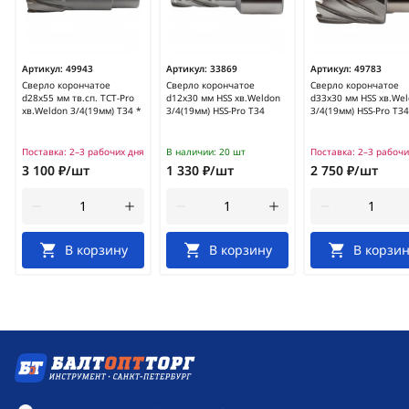
Артикул:
49943
Артикул:
33869
Артикул:
49783
Сверло корончатое
Сверло корончатое
Сверло корончатое
d28х55 мм тв.сп. TCT-Pro
d12х30 мм HSS хв.Weldon
d33х30 мм HSS хв.We
хв.Weldon 3/4(19мм) Т34 *
3/4(19мм) HSS-Pro T34
3/4(19мм) HSS-Pro Т34
Поставка:
2–3 рабочих дня
В наличии:
20 шт
Поставка:
2–3 рабочи
3 100 ₽/шт
1 330 ₽/шт
2 750 ₽/шт
В корзину
В корзину
В корзин