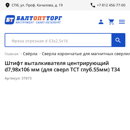
СПб, ул.
Проф.
Качалова, д. 19
+7 812 456-77-00
Фреза отрезная d 63х2,5х16
Свёрла
Сверла корончатые для магнитных сверли
Главная
Штифт выталкивателя центрирующий
d7,98х106 мм (для сверл TCT глуб.55мм) Т34
Артикул:
37873