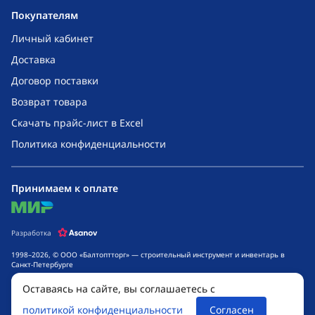
Покупателям
Личный кабинет
Доставка
Договор поставки
Возврат товара
Скачать прайс-лист в Excel
Политика конфиденциальности
Принимаем к оплате
mir
Разработка
1998–2026, © ООО «Балтоптторг» — строительный инструмент и инвентарь в
Санкт-Петербурге
Обращаем ваше внимание на то, что данный интернет-сайт носит исключительно
Оставаясь на сайте, вы соглашаетесь с
информационный характер и ни при каких условиях не является публичной
офертой, определяемой положениями ч. 2 ст. 437 Гражданского кодекса
политикой конфиденциальности
Согласен
Российской Федерации. Для получения подробной информации о стоимости