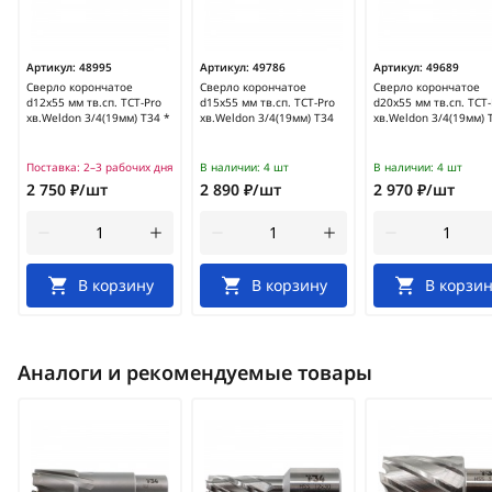
Артикул:
48995
Артикул:
49786
Артикул:
49689
Сверло корончатое
Сверло корончатое
Сверло корончатое
d12х55 мм тв.сп. TCT-Pro
d15х55 мм тв.сп. TCT-Pro
d20х55 мм тв.сп. TCT-
хв.Weldon 3/4(19мм) Т34 *
хв.Weldon 3/4(19мм) Т34
хв.Weldon 3/4(19мм) 
Поставка:
2–3 рабочих дня
В наличии:
4 шт
В наличии:
4 шт
2 750 ₽/шт
2 890 ₽/шт
2 970 ₽/шт
В корзину
В корзину
В корзин
Аналоги и рекомендуемые товары