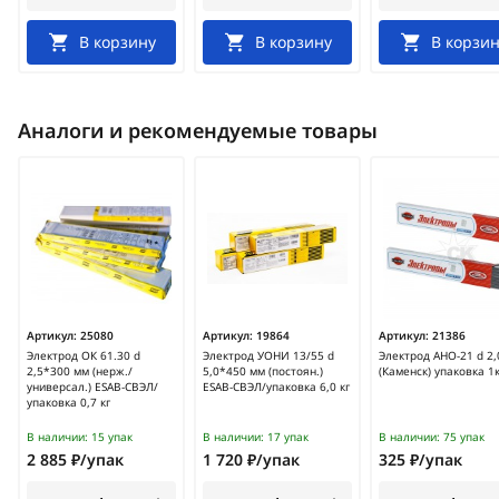
В корзину
В корзину
В корзин
Аналоги и рекомендуемые товары
Артикул:
25080
Артикул:
19864
Артикул:
21386
Электрод ОК 61.30 d
Электрод УОНИ 13/55 d
Электрод АНО-21 d 2,
2,5*300 мм (нерж./
5,0*450 мм (постоян.)
(Каменск) упаковка 1к
универсал.) ESAB-СВЭЛ/
ESAB-СВЭЛ/упаковка 6,0 кг
упаковка 0,7 кг
В наличии:
15 упак
В наличии:
17 упак
В наличии:
75 упак
2 885 ₽/упак
1 720 ₽/упак
325 ₽/упак