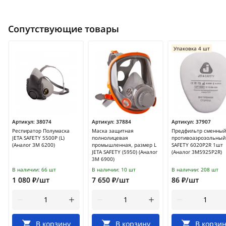
Сопутствующие товары
Упаковка 4 шт
Артикул:
38074
Артикул:
37884
Артикул:
37907
Респиратор Полумаска
Маска защитная
Предфильтр сменный
JETA SAFETY 5500P (L)
полнолицевая
противоаэрозольный 
(Аналог 3М 6200)
промышленная, размер L
SAFETY 6020P2R 1шт
JETA SAFETY (5950) (Аналог
(Аналог 3М5925P2R)
3M 6900)
В наличии:
66 шт
В наличии:
10 шт
В наличии:
208 шт
1 080 ₽/шт
7 650 ₽/шт
86 ₽/шт
В корзину
В корзину
В корзин