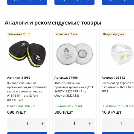
Аналоги и рекомендуемые товары
Упаковка 2 шт
Упаковка 2 шт
Лидер продаж
Артикул:
51986
Артикул:
37906
Артикул:
35842
Фильтр сменный от
Фильтр сменный
Респиратор строите
органических,неорганических
противоаэрозольный JETA
с клапаном KN95 бе
газов и аммиака класса
SAFETY 5521P3R - 1 шт
FFP2
A1B1E1K1 Jeta Safety
(Аналог 3М2138)
(6541) 1шт
В наличии:
106 шт
В наличии:
209 шт
В наличии:
15238 шт
690 ₽/шт
300 ₽/шт
16,9 ₽/шт