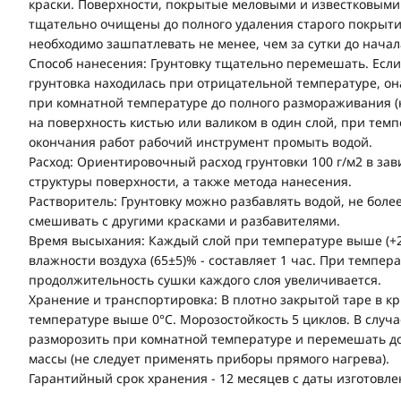
краски. Поверхности, покрытые меловыми и известковым
тщательно очищены до полного удаления старого покрыт
необходимо зашпатлевать не менее, чем за сутки до начал
Способ нанесения: Грунтовку тщательно перемешать. Есл
грунтовка находилась при отрицательной температуре, о
при комнатной температуре до полного размораживания (н
на поверхность кистью или валиком в один слой, при темп
окончания работ рабочий инструмент промыть водой.
Расход: Ориентировочный расход грунтовки 100 г/м2 в зав
структуры поверхности, а также метода нанесения.
Растворитель: Грунтовку можно разбавлять водой, не боле
смешивать с другими красками и разбавителями.
Время высыхания: Каждый слой при температуре выше (+2
влажности воздуха (65±5)% - составляет 1 час. При темпер
продолжительность сушки каждого слоя увеличивается.
Хранение и транспортировка: В плотно закрытой таре в 
температуре выше 0°С. Морозостойкость 5 циклов. В случ
разморозить при комнатной температуре и перемешать д
массы (не следует применять приборы прямого нагрева).
Гарантийный срок хранения - 12 месяцев с даты изготовле