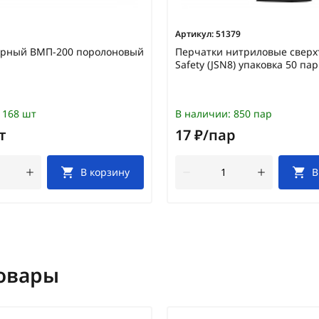
Артикул:
51379
ярный ВМП-200 поролоновый
Перчатки нитриловые сверхт
Safety (JSN8) упаковка 50 пар
168 шт
В наличии:
850 пар
т
17 ₽/пар
В корзину
В
овары