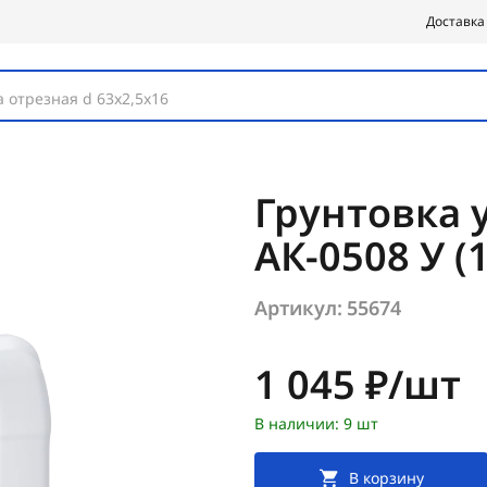
Доставка
 отрезная d 63х2,5х16
Грунтовка 
АК-0508 У (1
Артикул:
55674
Цена:
1 045 ₽/шт
В наличии: 9 шт
В корзину