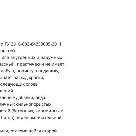
У ТУ 2316-003-84353005-2011
ностей.
 для внутренних и наружных
пасный, практически не имеет
слабую, пористую подложку,
шает расход краски,
последующих слоев
ещений.
альные добавки, вода.
личных сильнопористых,
стей (бетонных, кирпичных и
П и т.п) перед окончательной
пыли, отслоившейся старой