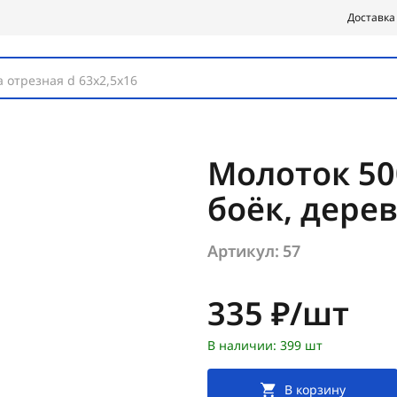
Доставка
 отрезная d 63х2,5х16
Молоток 50
боёк, дере
Артикул:
57
Цена:
335 ₽/шт
В наличии: 399 шт
В корзину