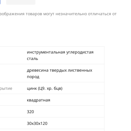
изображения товаров могут незначительно отличаться от
инструментальная углеродистая
сталь
древесина твердых лиственных
пород
крытие
цинк (Ц9. хр. бцв)
квадратная
320
30х30х120