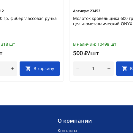
12
Артикул:
23453
0 гр. фиберглассовая ручка
Молоток кровельщика 600 г
цельнометаллический ONYX
318 шт
В наличии:
10498 шт
т
500 ₽/шт
В корзину
В
O компании
Контакты