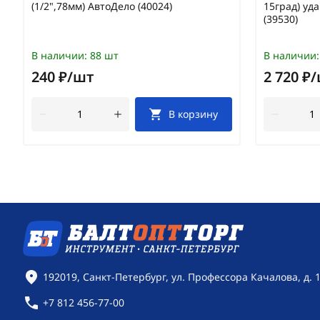
(1/2",78мм) АвтоДело (40024)
15град) у
(39530)
В наличии:
88 шт
В наличии:
240 ₽/шт
2 720 ₽
В корзину
Контактная информация
192019, Санкт-Петербург, ул. Профессора Качалова, д. 
+7 812 456-77-00