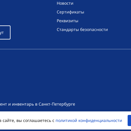
Новости
Сертификаты
Реквизиты
Стандарты безопасности
ут
ент и инвентарь в Санкт-Петербурге
т носит исключительно информационный характер и ни при как
а сайте, вы соглашаетесь с
политикой конфиденциальности
екса Российской Федерации. Для получения подробной информац