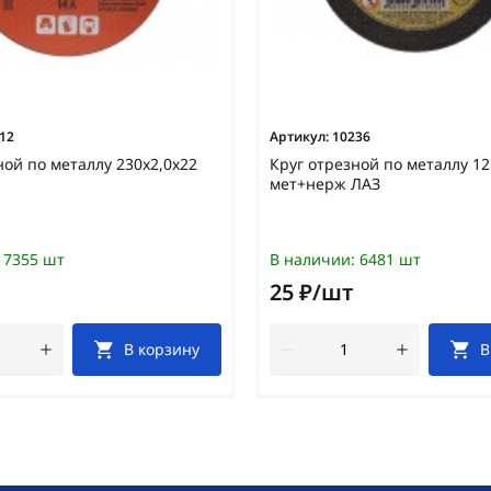
12
Артикул:
10236
ной по металлу 230х2,0х22
Круг отрезной по металлу 12
мет+нерж ЛАЗ
7355 шт
В наличии:
6481 шт
25 ₽/шт
В корзину
В