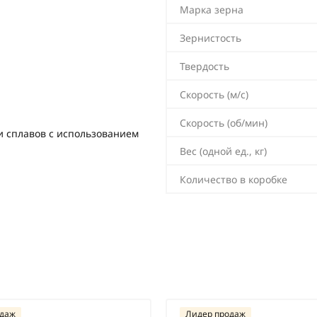
Марка зерна
Зернистость
Твердость
Скорость (м/с)
Скорость (об/мин)
и сплавов с использованием
Вес (одной ед., кг)
Количество в коробке
одаж
Лидер продаж