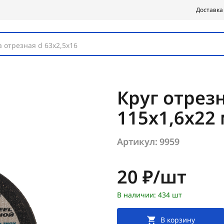
Доставка
 отрезная d 63х2,5х16
Круг отрез
115х1,6х22
Артикул:
9959
Цена:
20 ₽/шт
В наличии: 434 шт
В корзину