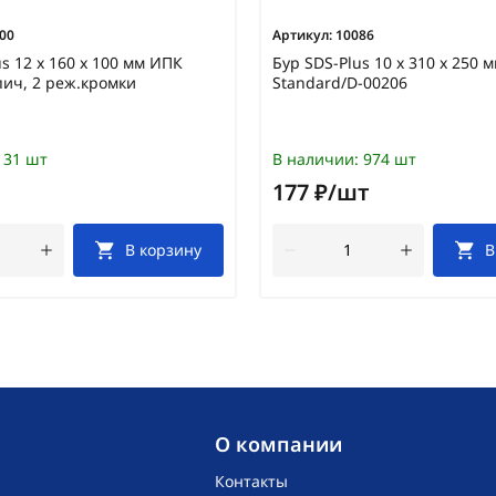
00
Артикул:
10086
s 12 х 160 х 100 мм ИПК
Бур SDS-Plus 10 х 310 х 250 
пич, 2 реж.кромки
Standard/D-00206
31 шт
В наличии:
974 шт
177 ₽/шт
В корзину
В
O компании
Контакты