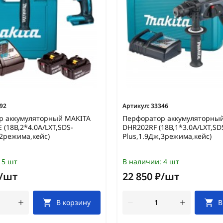
92
Артикул:
33346
р аккумуляторный MAKITA
Перфоратор аккумуляторны
(18В,2*4.0А/LXT,SDS-
DHR202RF (18В,1*3.0А/LXT,SD
,2режима,кейс)
Plus,1.9Дж,3режима,кейс)
5 шт
В наличии:
4 шт
₽/шт
22 850 ₽/шт
В корзину
В