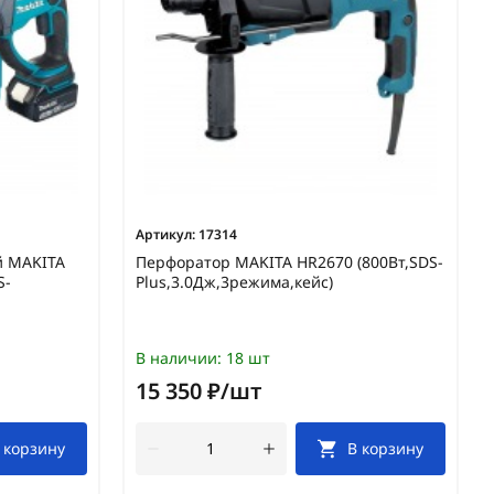
Артикул:
17314
й MAKITA
Перфоратор MAKITA HR2670 (800Вт,SDS-
S-
Plus,3.0Дж,3режима,кейс)
В наличии:
18 шт
15 350 ₽/шт
 корзину
В корзину