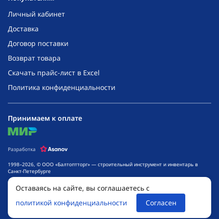
Личный кабинет
Доставка
Договор поставки
Возврат товара
Скачать прайс-лист в Excel
Политика конфиденциальности
Принимаем к оплате
mir
Разработка
1998–2026, © ООО «Балтоптторг» — строительный инструмент и инвентарь в
Санкт-Петербурге
Обращаем ваше внимание на то, что данный интернет-сайт носит исключительно
Оставаясь на сайте, вы соглашаетесь с
информационный характер и ни при каких условиях не является публичной
офертой, определяемой положениями ч. 2 ст. 437 Гражданского кодекса
политикой конфиденциальности
Согласен
Российской Федерации. Для получения подробной информации о стоимости
товаров и сроках выполнения услуг, обращайтесь к менеджерам компании.