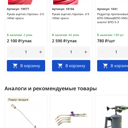
Артикул:
19977
Артикул:
18166
Артикул:
1041
Рукав ацетил./пропан. d 6
Рукав ацетил./пропан. d 9
Редуктор пропановы
/40м/ красн.
/40м/ красн.
БПО-5Мини(БПО-5М)/
аналог БПО-5-3
В наличии:
2 упак
В наличии:
42 упак
В наличии:
139 шт
2 100 ₽/упак
2 590 ₽/упак
780 ₽/шт
В корзину
В корзину
В корзин
Аналоги и рекомендуемые товары
Лидер продаж