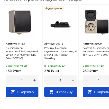
Лидер продаж
Артикул:
11153
Артикул:
26716
Артикул:
35009
Выключатель 1-
Розетка 3-местная
Розетка-Выключатель
клавишный 10А, открытой
каучуковая с крышками, з/
местная с заземлени
уст-ки IP 54 "Сатурн" (SBE-
к, 16А IP44, "Профи"
16А (SBE-04w-16-SWS)
04w-10-SW1-0)
Smartbuy
В наличии:
40 шт
В наличии:
39 шт
В наличии:
17 шт
150 ₽/шт
270 ₽/шт
280 ₽/шт
В корзину
В корзину
В корзин