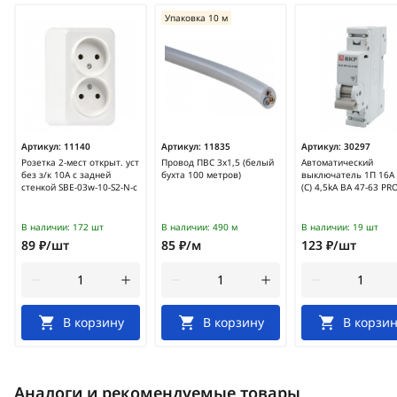
Упаковка 10 м
Артикул:
11140
Артикул:
11835
Артикул:
30297
Розетка 2-мест открыт. уст
Провод ПВС 3х1,5 (белый
Автоматический
без з/к 10А с задней
бухта 100 метров)
выключатель 1П 16А 
стенкой SBE-03w-10-S2-N-c
(C) 4,5kA ВА 47-63 PR
В наличии:
172 шт
В наличии:
490 м
В наличии:
19 шт
89 ₽/шт
85 ₽/м
123 ₽/шт
В корзину
В корзину
В корзин
Аналоги и рекомендуемые товары