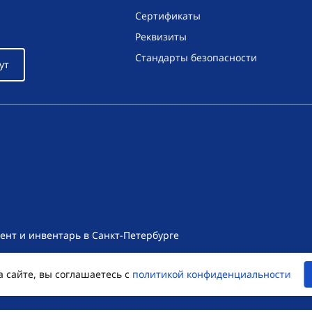
Сертификаты
Реквизиты
Стандарты безопасности
ут
ент и инвентарь в Санкт-Петербурге
т носит исключительно информационный характер и ни при как
а сайте, вы соглашаетесь с
политикой конфиденциальности
екса Российской Федерации. Для получения подробной информац