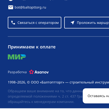
bot@baltopttorg.ru
Связаться с оператором
Проложить маршр
Принимаем к оплате
mir
Разработка
1998–2026, © ООО «Балтоптторг» — строительный инструм
Обращаем ваше внимание на то, что данный интернет-сай
Оставаясь н
определяемой положениями ч. 2 ст. 437 Гражданского код
обращайтесь к менеджерам компании.