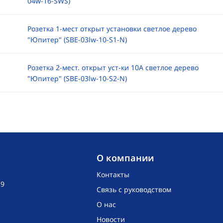
04w-16-SWS)
Розетка 1-мест открыт установки светлое дерево
"Юпитер" (SBE-03lw-10-S1-N)
Розетка 2-мест. открыт уст-ки 10А светлое дерево
"Юпитер" (SBE-03lw-10-S2-N)
O компании
Контакты
19
Связь с руководством
О нас
Новости