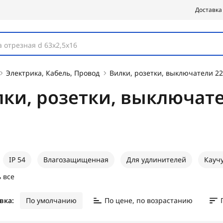
Доставка
 отрезная d 63х2,5х16
Электрика, Кабель, Провод
Вилки, розетки, выключатели 2
ки, розетки, выключат
IP 54
Влагозащищенная
Для удлинителей
Кауч
 все
вка:
По умолчанию
По цене, по возрастанию