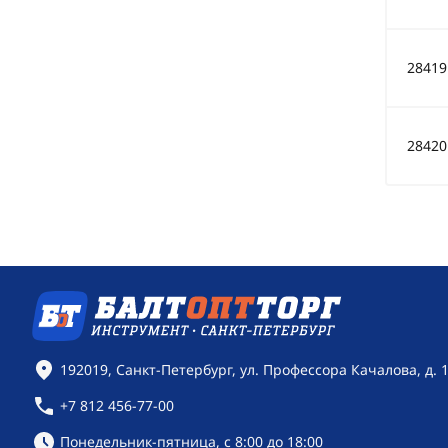
28419
28420
Контактная информация
192019, Санкт-Петербург, ул. Профессора Качалова, д. 
+7 812 456-77-00
Режим работы:
Понедельник-пятница, с 8:00 до 18:00