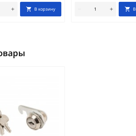
В корзину
В
овары