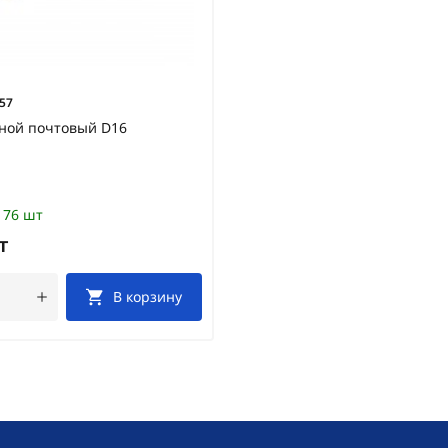
57
зной почтовый D16
76 шт
т
В корзину