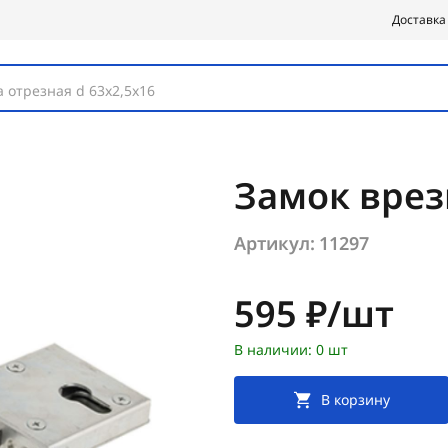
Доставка
 отрезная d 63х2,5х16
Замок врезн
Артикул:
11297
Цена:
595 ₽/шт
В наличии: 0 шт
В корзину