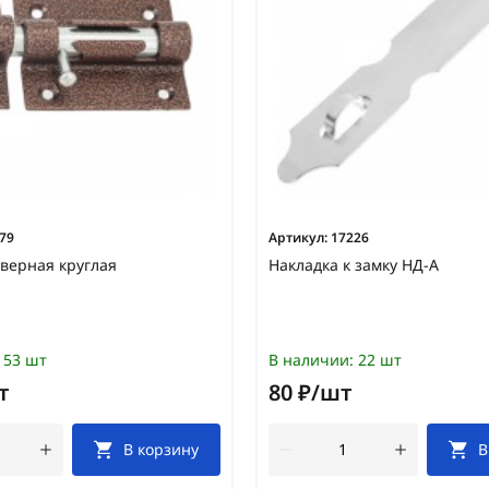
79
Артикул:
17226
верная круглая
Накладка к замку НД-А
53 шт
В наличии:
22 шт
т
80 ₽/шт
В корзину
В