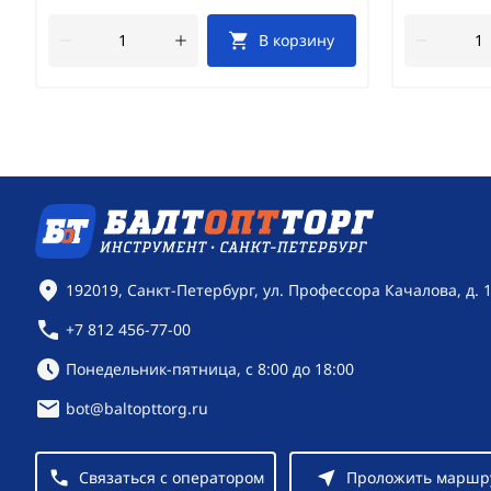
В корзину
Контактная информация
192019, Санкт-Петербург, ул. Профессора Качалова, д. 
+7 812 456-77-00
Режим работы:
Понедельник-пятница, с 8:00 до 18:00
bot@baltopttorg.ru
Связаться с оператором
Проложить маршр