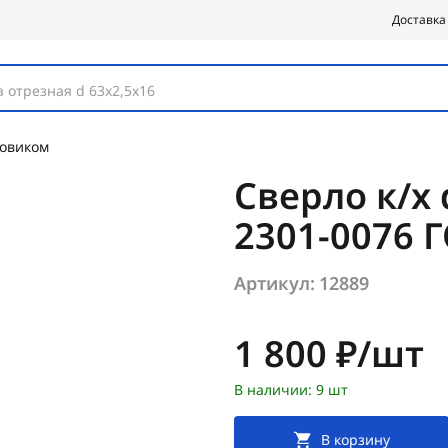
Доставка
 отрезная d 63х2,5х16
товиком
Сверло к/х 
2301-0076 
Артикул:
12889
Цена:
1 800 ₽/шт
В наличии: 9 шт
В корзину