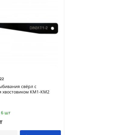
22
ыбивания свёрл с
м хвостовиком КМ1-КМ2
6 шт
т