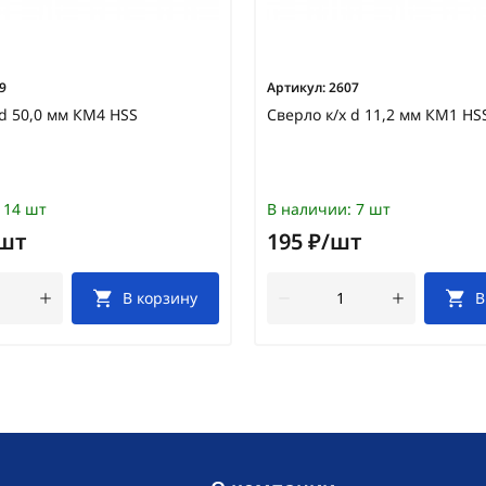
9
Артикул:
2607
 d 50,0 мм КМ4 HSS
Сверло к/х d 11,2 мм КМ1 HS
14 шт
В наличии:
7 шт
/шт
195 ₽/шт
В корзину
В