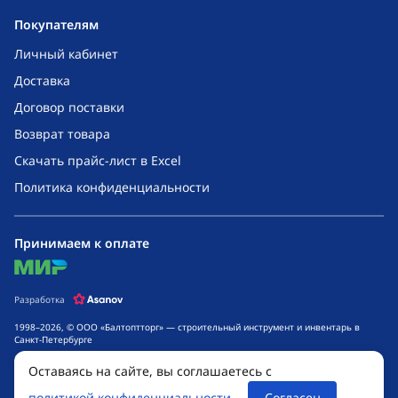
Покупателям
Личный кабинет
Доставка
Договор поставки
Возврат товара
Скачать прайс-лист в Excel
Политика конфиденциальности
Принимаем к оплате
mir
Разработка
1998–2026, © ООО «Балтоптторг» — строительный инструмент и инвентарь в
Санкт-Петербурге
Обращаем ваше внимание на то, что данный интернет-сайт носит исключительно
Оставаясь на сайте, вы соглашаетесь с
информационный характер и ни при каких условиях не является публичной
офертой, определяемой положениями ч. 2 ст. 437 Гражданского кодекса
Российской Федерации. Для получения подробной информации о стоимости
политикой конфиденциальности
Согласен