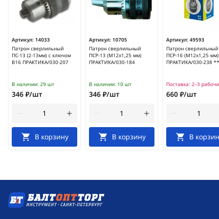
Артикул:
14033
Артикул:
10705
Артикул:
49593
Патрон сверлильный
Патрон сверлильный
Патрон сверлильный
ПС-13 (2-13мм) с ключом
ПСР-13 (М12х1,25 мм)
ПСР-16 (М12х1,25 мм)
В16 ПРАКТИКА/030-207
ПРАКТИКА/030-184
ПРАКТИКА/030-238 *
В наличии:
29 шт
В наличии:
10 шт
Поставка:
2–3 рабочи
346 ₽/шт
346 ₽/шт
660 ₽/шт
В корзину
В корзину
В корзин