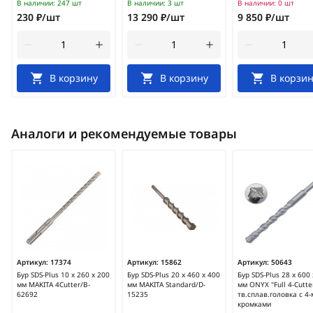
В наличии:
247 шт
В наличии:
3 шт
В наличии:
0 шт
230 ₽/шт
13 290 ₽/шт
9 850 ₽/шт
В корзину
В корзину
В корзин
Аналоги и рекомендуемые товары
Артикул:
17374
Артикул:
15862
Артикул:
50643
Бур SDS-Plus 10 х 260 х 200
Бур SDS-Plus 20 х 460 х 400
Бур SDS-Plus 28 х 600
мм MAKITA 4Cutter/B-
мм MAKITA Standard/D-
мм ONYX "Full 4-Cutte
62692
15235
тв.сплав.головка с 4-
кромками