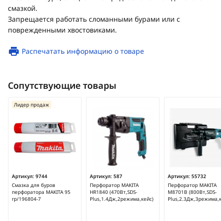
смазкой.
Запрещается работать сломанными бурами или с
поврежденными хвостовиками.
Распечатать информацию о товаре
Сопутствующие товары
Лидер продаж
Артикул:
9744
Артикул:
587
Артикул:
55732
Смазка для буров
Перфоратор MAKITA
Перфоратор MAKITA
перфоратора MAKITA 95
HR1840 (470Вт,SDS-
M8701B (800Вт,SDS-
гр/196804-7
Plus,1.4Дж,2режима,кейс)
Plus,2.3Дж,3режима,к