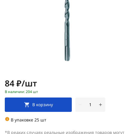
Цена:
84 ₽/шт
В наличии: 204 шт
В корзину
В упаковке 25 шт
*В редких случаях реальные изображения товаров могут