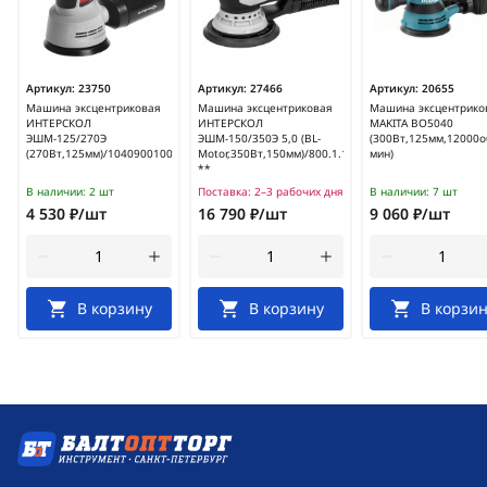
Артикул:
23750
Артикул:
27466
Артикул:
20655
Машина эксцентриковая
Машина эксцентриковая
Машина эксцентрико
ИНТЕРСКОЛ
ИНТЕРСКОЛ
MAKITA BO5040
ЭШМ-125/270Э
ЭШМ-150/350Э 5,0 (BL-
(300Вт,125мм,12000о
(270Вт,125мм)/1040900100
Motor,350Вт,150мм)/800.1.1.70
мин)
**
В наличии:
2 шт
Поставка:
2–3 рабочих дня
В наличии:
7 шт
4 530 ₽/шт
16 790 ₽/шт
9 060 ₽/шт
В корзину
В корзину
В корзин