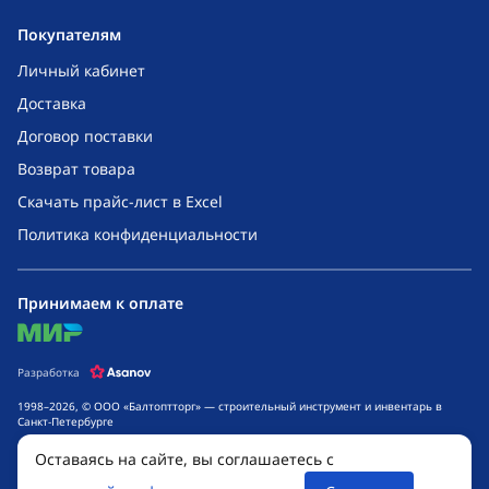
Покупателям
Личный кабинет
Доставка
Договор поставки
Возврат товара
Скачать прайс-лист в Excel
Политика конфиденциальности
Принимаем к оплате
mir
Разработка
1998–2026, © ООО «Балтоптторг» — строительный инструмент и инвентарь в
Санкт-Петербурге
Обращаем ваше внимание на то, что данный интернет-сайт носит исключительно
Оставаясь на сайте, вы соглашаетесь с
информационный характер и ни при каких условиях не является публичной
офертой, определяемой положениями ч. 2 ст. 437 Гражданского кодекса