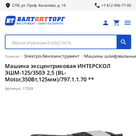
СПб, ул.
Проф.
Качалова, д. 19
+7 812 456-77-00
Фреза отрезная d 63х2,5х16
Электро-бензоинструмент
Машины шлифовальны
Главная
Машина эксцентриковая ИНТЕРСКОЛ
ЭШМ-125/350Э 2,5 (BL-
Motor,350Вт,125мм)/797.1.1.70 **
Артикул:
17339