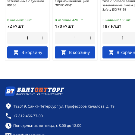
затемненные с дужками
с прямой вентиляцией
типа с боковой защи
89156
"ЛОКОМЕД"
затемнённые линзы J
Safety JSG-7915S
В наличии:
5 шт
В наличии:
428 шт
В наличии:
156 шт
72 ₽/шт
170 ₽/шт
187 ₽/шт
В корзину
В корзину
В корзин
Контактная информация
192019, Санкт-Петербург, ул. Профессора Качалова, д. 19
+7 812 456-77-00
Режим работы:
Понедельник-пятница, с 8:00 до 18:00