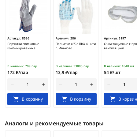
Артикул:
8536
Артикул:
286
Артикул:
5197
Перчатки спилковые
Перчатки х/б с ПВХ 4 нити
Очки защитные с пр
комбинированные
г. Иваново
вентиляцией
В наличии:
709 пар
В наличии:
53885 пар
В наличии:
1848 шт
172 ₽/пар
13,9 ₽/пар
54 ₽/шт
В корзину
В корзину
В корзин
Аналоги и рекомендуемые товары