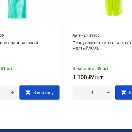
56
Артикул:
28906
евик одноразовый
Плащ влагост сигнальн с с/о
желтый/XXXL
91 шт
В наличии:
39 шт
1 100 ₽/шт
В корзину
В