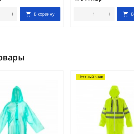
В корзину
В
овары
Честный знак