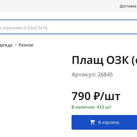
Доставка
 отрезная d 63х2,5х16
одежда
Разное
Плащ ОЗК (
Артикул:
26845
Цена:
790 ₽/шт
В наличии: 433 шт
В корзину