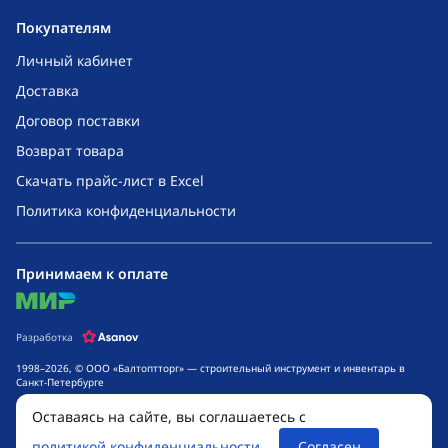
Покупателям
Личный кабинет
Доставка
Договор поставки
Возврат товара
Скачать прайс-лист в Excel
Политика конфиденциальности
Принимаем к оплате
mir
Разработка
1998–2026, © ООО «Балтоптторг» — строительный инструмент и инвентарь в
Санкт-Петербурге
Обращаем ваше внимание на то, что данный интернет-сайт носит исключительно
Оставаясь на сайте, вы соглашаетесь с
информационный характер и ни при каких условиях не является публичной
офертой, определяемой положениями ч. 2 ст. 437 Гражданского кодекса
политикой конфиденциальности
Согласен
Российской Федерации. Для получения подробной информации о стоимости