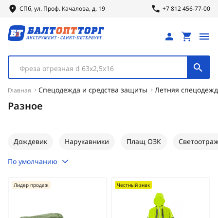
СПб, ул.
Проф.
Качалова, д. 19
+7 812 456-77-00
Фреза отрезная d 63х2,5х16
Спецодежда и средства защиты
Летняя спецодежд
Главная
Разное
Дождевик
Нарукавники
Плащ ОЗК
Светоотра
По умолчанию
Лидер продаж
Честный знак