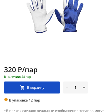
Цена:
320 ₽/пар
В наличии: 28 пар
В корзину
В упаковке 12 пар
*В редких случаях реальные изображения товаров могут