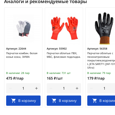
Аналоги и рекомендуемые товары
Артикул:
22644
Артикул:
55902
Артикул:
56358
Перчатки комбин. белая
Перчатки облитые ПВХ,
Перчатки облитые с
козья кожа, ЗИМА
МБС, флисовая подкладка.
пенонитриловым
покрытием,водонеп
L JETA SAFETY (JNF-10
Ultra)
В наличии:
28 пар
В наличии:
731 шт
В наличии:
79 пар
475 ₽/пар
165 ₽/шт
179 ₽/пар
В корзину
В корзину
В корзин