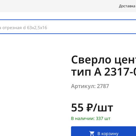
Доставка
 отрезная d 63х2,5х16
Сверло цен
тип А 2317-
Артикул:
2787
Цена:
55 ₽/шт
В наличии: 337 шт
В корзину