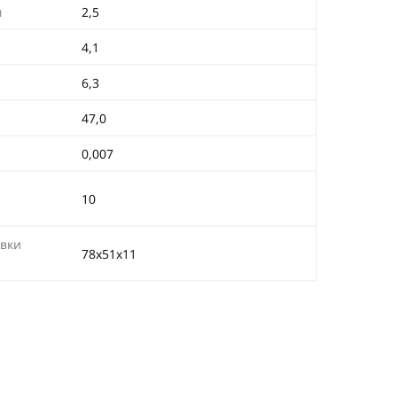
м
2,5
4,1
6,3
47,0
0,007
10
вки
78х51х11