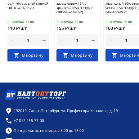
с з/к 16А с задней стенкой
заземлением 16А с
клавишный 10А, отк
SBE-03w-16-S2-Z-c
крышкой, IP54 "Сатурн"
уст-ки IP 54 "Сатурн" 
(SBE-04w-16-S1-Z)
04w-10-SW2-0)
В наличии:
63 шт
В наличии:
72 шт
В наличии:
20 шт
110 ₽/шт
155 ₽/шт
160 ₽/шт
В корзину
В корзину
В корзин
Контактная информация
192019, Санкт-Петербург, ул. Профессора Качалова, д. 19
+7 812 456-77-00
Режим работы:
Понедельник-пятница, с 8:00 до 18:00