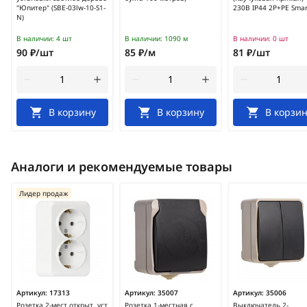
"Юпитер" (SBE-03lw-10-S1-
230В IP44 2P+PE Sma
N)
В наличии:
4 шт
В наличии:
1090 м
В наличии:
0 шт
90 ₽/шт
85 ₽/м
81 ₽/шт
В корзину
В корзину
В корзин
Аналоги и рекомендуемые товары
Лидер продаж
Артикул:
17313
Артикул:
35007
Артикул:
35006
Розетка 2-мест открыт. уст
Розетка 1-местная с
Выключатель 2-