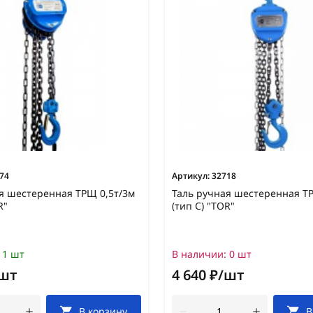
74
Артикул:
32718
я шестеренная ТРЩ 0,5т/3м
Таль ручная шестеренная Т
R"
(тип C) "TOR"
1 шт
В наличии:
0 шт
/шт
4 640 ₽/шт
В корзину
В