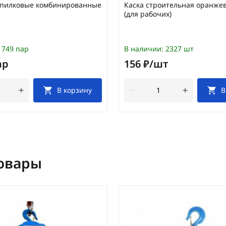
спилковые комбинированные
Каска строительная оранже
(для рабочих)
749 пар
В наличии:
2327 шт
ар
156 ₽/шт
В корзину
В
овары