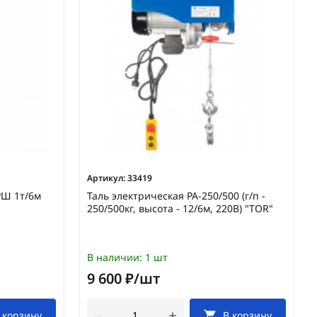
Артикул:
33419
РШ 1т/6м
Таль электрическая PA-250/500 (г/п -
250/500кг, высота - 12/6м, 220В) "TOR"
В наличии:
1 шт
9 600 ₽/шт
 корзину
В корзину