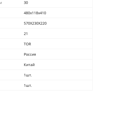
м
30
480x118x410
570X230X220
21
TOR
Россия
Китай
1шт.
1шт.