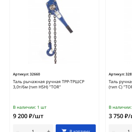
Артикул:
32660
Артикул:
328
Таль рычажная ручная ТРР-ТРШСР
Таль ручна
3,0т/6м (тип HSH) "TOR"
(тип C) "TO
В наличии:
1 шт
В наличии:
9 200 ₽/шт
3 750 ₽
В корзину