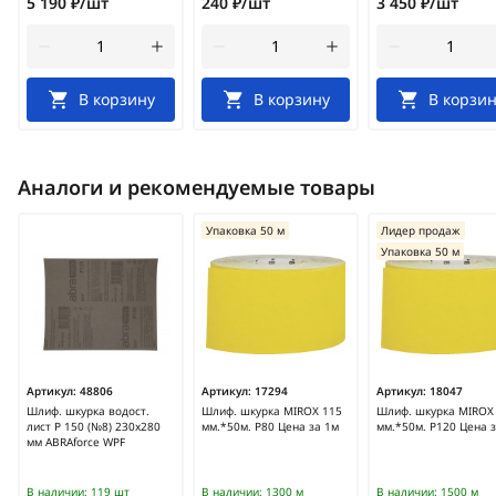
5 190 ₽/шт
240 ₽/шт
3 450 ₽/шт
В корзину
В корзину
В корзин
Аналоги и рекомендуемые товары
Упаковка 50 м
Лидер продаж
Упаковка 50 м
Артикул:
48806
Артикул:
17294
Артикул:
18047
Шлиф. шкурка водост.
Шлиф. шкурка MIROX 115
Шлиф. шкурка MIROX
лист Р 150 (№8) 230х280
мм.*50м. Р80 Цена за 1м
мм.*50м. Р120 Цена 
мм ABRAforce WPF
В наличии:
119 шт
В наличии:
1300 м
В наличии:
1500 м