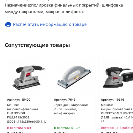
Назначение:полировка финальных покрытий, шлифовка
между покрасками, мокрая шлифовка.
Распечатать информацию о товаре
Сопутствующие товары
Артикул:
15400
Артикул:
7649
Артикул:
10646
Машина
Терка для шлифования
Машина
виброшлифовальная
230х80 мм (под
виброшлифовальная
ИНТЕРСКОЛ
шлиф.шкурку)
ИНТЕРСКОЛ ПШМ-32/
ПШМ-115/300Э
(125Вт,дельта140х14
(300Вт,115х230мм)/30.1.1.10
**
В наличии:
0 шт
В наличии:
61 шт
Поставка:
2–3 рабочи