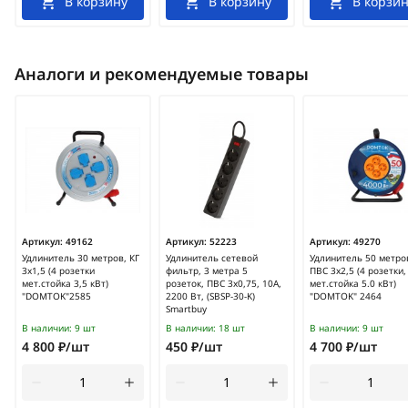
В корзину
В корзину
В корзин
Аналоги и рекомендуемые товары
Артикул:
49162
Артикул:
52223
Артикул:
49270
Удлинитель 30 метров, КГ
Удлинитель сетевой
Удлинитель 50 метро
3х1,5 (4 розетки
фильтр, 3 метра 5
ПВС 3х2,5 (4 розетки,
мет.стойка 3,5 кВт)
розеток, ПВС 3x0,75, 10А,
мет.стойка 5.0 кВт)
"DOMTOK"2585
2200 Вт, (SBSP-30-K)
"DOMTOK" 2464
Smartbuy
В наличии:
9 шт
В наличии:
18 шт
В наличии:
9 шт
4 800 ₽/шт
450 ₽/шт
4 700 ₽/шт