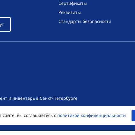
Сертификаты
Реквизиты
Стандарты безопасности
ут
ент и инвентарь в Санкт-Петербурге
т носит исключительно информационный характер и ни при как
а сайте, вы соглашаетесь с
политикой конфиденциальности
екса Российской Федерации. Для получения подробной информац