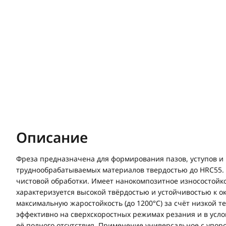
Описание
Фреза предназначена для формирования пазов, уступов и 
труднообрабатываемых материалов твердостью до HRC55. 
чистовой обработки. Имеет нанокомпозитное износостойко
характеризуется высокой твёрдостью и устойчивостью к о
максимальную жаростойкость (до 1200°C) за счёт низкой 
эффективно на сверхскоростных режимах резания и в усл
её полного отсутствия. Применение универсальное с упор