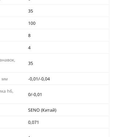
35
100
8
4
анавок,
35
, мм
-0,01/-0,04
ка h6,
0/-0,01
SENO (Китай)
0,071