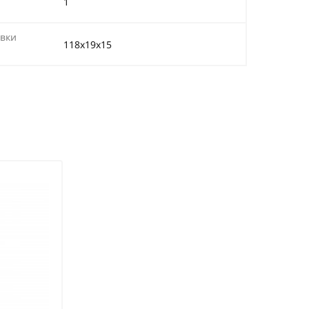
1
вки
118х19х15