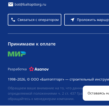
bot@baltopttorg.ru
Связаться с оператором
Проложить маршр
Принимаем к оплате
mir
Разработка
1998–2026, © ООО «Балтоптторг» — строительный инструм
Обращаем ваше внимание на то, что данный интернет-сай
Оставаясь н
определяемой положениями ч. 2 ст. 437 Гражданского код
обращайтесь к менеджерам компании.