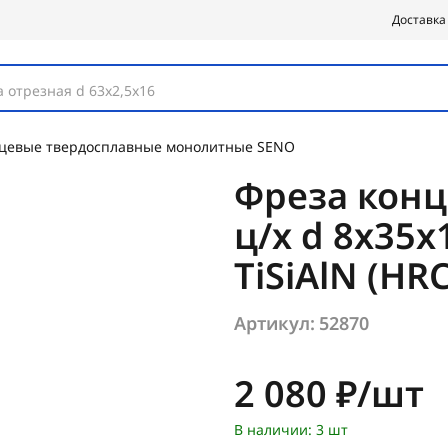
Доставка
 отрезная d 63х2,5х16
цевые твердосплавные монолитные SENO
Фреза конц
ц/х d 8х35х
TiSiAlN (HR
Артикул:
52870
Цена:
2 080 ₽/шт
В наличии: 3 шт