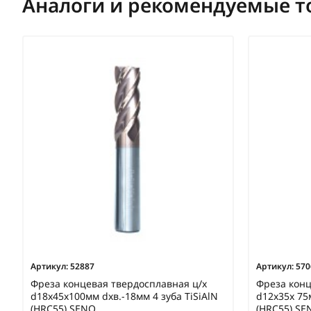
Аналоги и рекомендуемые т
Артикул:
52887
Артикул:
570
Фреза концевая твердосплавная ц/х
Фреза конц
d18х45х100мм dхв.-18мм 4 зуба TiSiAlN
d12х35х 75
(HRC55) SENO
(HRC55) SE