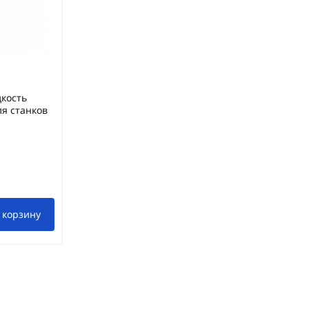
кость
ля станков
 корзину