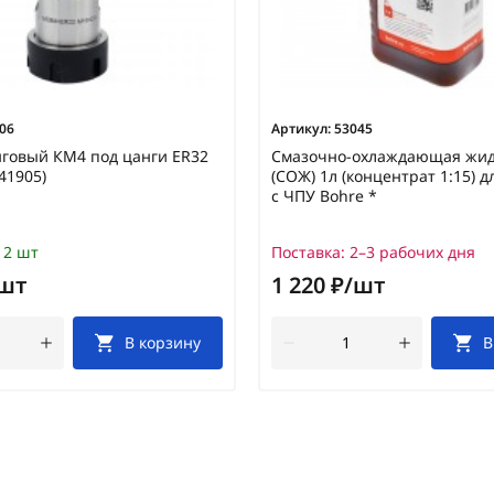
06
Артикул:
53045
говый КМ4 под цанги ER32
Смазочно-охлаждающая жид
41905)
(СОЖ) 1л (концентрат 1:15) д
с ЧПУ Bohre *
2 шт
Поставка:
2–3 рабочих дня
/шт
1 220 ₽/шт
В корзину
В