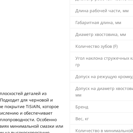
Длина рабочей части, мм
Габаритная длина, мм
Диаметр хвостовика, мм
Количество зубов (F)
Угол наклона стружечных к
гр
Допуск на режущую кромку
Допуск на диаметр хвостови
плоскостей деталей из
мм
Подходит для черновой и
е покрытие TiSiAlN, которое
Бренд
кислению и обеспечивает
Вес, кг
теплопроводности. Особенно
овиях минимальной смазки или
Количество в минимальной
ом на высокоскоростную