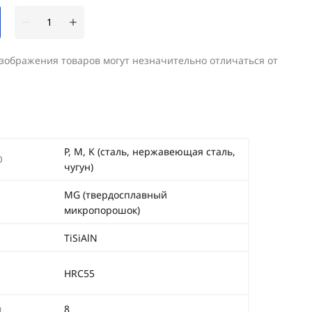
изображения товаров могут незначительно отличаться от
P, M, K (сталь, нержавеющая сталь,
O
чугун)
MG (твердосплавный
микропорошок)
TiSiAlN
HRC55
м
8