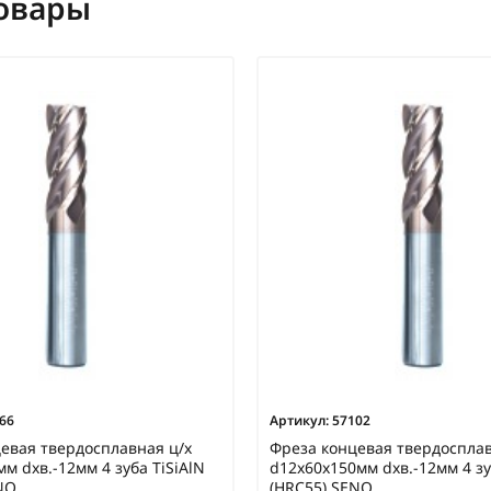
овары
66
Артикул:
57102
евая твердосплавная ц/х
Фреза концевая твердосплав
мм dхв.-12мм 4 зуба TiSiAlN
d12х60х150мм dхв.-12мм 4 зу
NO
(HRC55) SENO