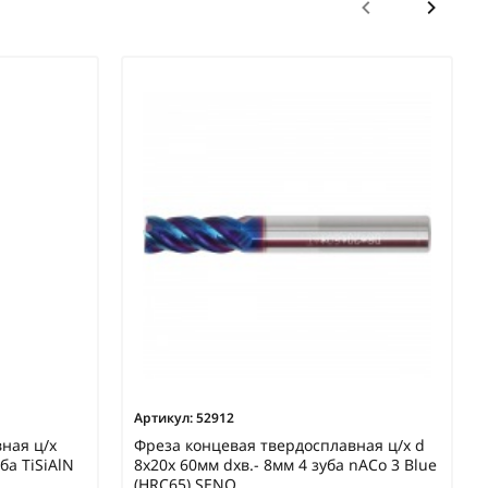
Артикул:
52912
ная ц/х
Фреза концевая твердосплавная ц/х d
ба TiSiAlN
8x20х 60мм dхв.- 8мм 4 зуба nACo 3 Blue
(HRC65) SENO